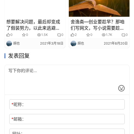
想要解决问题，最后却变成
舍逸斋—创业要趁早？那咱
了假装努力，以此来逃避当
们写网文，写小说需要趁早
下要做的事情。
吗？
0
0
1.5K
0
2
0
1.7K
0
胡也
2021年3月18日
胡也
2021年8月20日
发表回复
*
昵称：
*
邮箱：
网址：