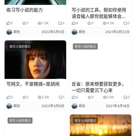
练习写小说的能力
写小说的工具，假如你使用
语音输入那你就能够体会他
到底有多爽
5
0
1.3K
0
9
0
4.5K
0
胡也
2022年5月5日
胡也
2021年3月22日
我写小说的笔记
我写小说的笔记
写网文，不是瞎搞~是胡闹
反省：原来想要获取更多，
一切只需要沉下心来
0
0
2.6K
1
0
0
1.6K
0
胡也
2022年3月9日
胡也
2021年3月18日
我写小说的笔记
我写小说的笔记