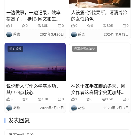
一边做事，一边记录，效率
人设篇-杀伐果断，清清冷冷
提高了，同时对网文和生活
的女性角色
也收获了不少
1
0
1.8K
0
0
0
805
0
胡也
2021年3月20日
胡也
2024年11月13日
学习成长
我写小说的笔记
说说新人写作必学基本功，
在这个冻手冻脚的冬天，网
其中四点核心
文作者这样码字会更加舒适
比较舒适，但是不要舒服的
3
0
1.7K
0
1
0
1.5K
0
睡着了哦。
胡也
2022年5月15日
胡也
2020年12月17日
发表回复