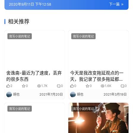
2020年9月11日 下午12:58
下一篇
相关推荐
我写小说的笔记
我写小说的笔记
舍逸斋-最近为了速度，丢弃
今天是我改变拖延观点的一
的很多东西
天，我记录了很多拖延都在
做什么，和拖延症和谐相
2
0
1.7K
0
0
0
1.6K
0
处，就能够畅快很多
胡也
2021年7月20日
胡也
2021年3月19日
我写小说的笔记
我写小说的笔记