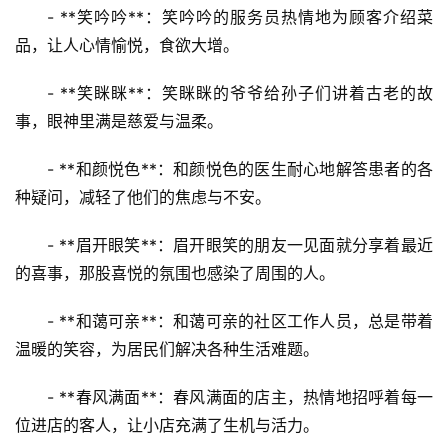
- **笑吟吟**：笑吟吟的服务员热情地为顾客介绍菜
品，让人心情愉悦，食欲大增。
- **笑眯眯**：笑眯眯的爷爷给孙子们讲着古老的故
事，眼神里满是慈爱与温柔。
- **和颜悦色**：和颜悦色的医生耐心地解答患者的各
种疑问，减轻了他们的焦虑与不安。
- **眉开眼笑**：眉开眼笑的朋友一见面就分享着最近
的喜事，那股喜悦的氛围也感染了周围的人。
- **和蔼可亲**：和蔼可亲的社区工作人员，总是带着
温暖的笑容，为居民们解决各种生活难题。
- **春风满面**：春风满面的店主，热情地招呼着每一
位进店的客人，让小店充满了生机与活力。