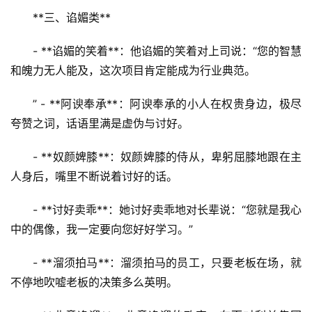
**三、谄媚类**
- **谄媚的笑着**：他谄媚的笑着对上司说：“您的智慧
和魄力无人能及，这次项目肯定能成为行业典范。
” - **阿谀奉承**：阿谀奉承的小人在权贵身边，极尽
夸赞之词，话语里满是虚伪与讨好。
- **奴颜婢膝**：奴颜婢膝的侍从，卑躬屈膝地跟在主
人身后，嘴里不断说着讨好的话。
- **讨好卖乖**：她讨好卖乖地对长辈说：“您就是我心
中的偶像，我一定要向您好好学习。”
- **溜须拍马**：溜须拍马的员工，只要老板在场，就
不停地吹嘘老板的决策多么英明。