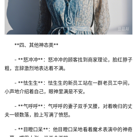
**四、其他神态类**
- **怒冲冲**：怒冲冲的顾客找到商家理论，脸红脖子
粗，言辞激烈地表达着不满。
- **怯生生**：怯生生的新员工站在一群老员工中间，
小声地介绍着自己，眼神里满是不安。
- **气呼呼**：气呼呼的妻子双手叉腰，对着晚归的丈
夫一顿数落，脸上写满了愤怒。
- **目瞪口呆**：他目瞪口呆地看着魔术表演中的神奇