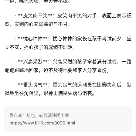
一幕，嘴巴大张，半天合不拢。
- **皮笑肉不笑**：皮笑肉不笑的对手，表面上表示祝
贺，实则内心充满嫉妒与不甘。
- **忧心忡忡**：忧心忡忡的家长在孩子考试前夕，坐
立不安，担心孩子的成绩不理想。
- **兴高采烈**：兴高采烈的孩子拿着满分试卷，一路
蹦蹦跳跳地回家，迫不及待地要和家人分享喜悦。
- **垂头丧气**：垂头丧气的运动员在比赛失利后，默
默地坐在角落里，眼神里满是失落与沮丧。
发布者：胡也，转载请注明出处：
https://www.biiiiii.com/3096.html