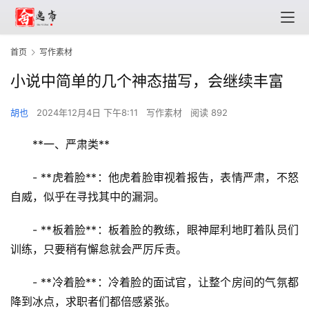
首页
写作素材
小说中简单的几个神态描写，会继续丰富
胡也
2024年12月4日 下午8:11
写作素材
阅读 892
**一、严肃类**
- **虎着脸**：他虎着脸审视着报告，表情严肃，不怒
自威，似乎在寻找其中的漏洞。
- **板着脸**：板着脸的教练，眼神犀利地盯着队员们
训练，只要稍有懈怠就会严厉斥责。
- **冷着脸**：冷着脸的面试官，让整个房间的气氛都
降到冰点，求职者们都倍感紧张。