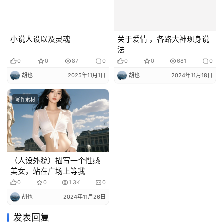
小说人设以及灵魂
关于爱情 ，各路大神现身说
法
0
0
87
0
0
0
681
0
胡也
2025年11月1日
胡也
2024年11月18日
写作素材
（人设外貌）描写一个性感
美女，站在广场上等我
0
0
1.3K
0
胡也
2024年11月26日
发表回复