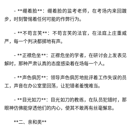
- **绷着脸**：绷着脸的监考老师，在考场内来回踱
步，时刻警惕着任何可能的作弊行为。
- **不苟言笑**：不苟言笑的法官，在法庭上庄重威
严，每一个判决都掷地有声。
- **正襟危坐**：正襟危坐的学者，在研讨会上发表见
解时，那种严肃认真的态度感染着在场每一个人。
- **声色俱厉**：领导声色俱厉地批评着工作失误的员
工，声音在办公室里回荡，让犯错者羞愧难当。
- **目光如刀**：目光如刀的教练，在队员犯错时，那
眼神仿佛能穿透他们的内心，使其不敢再有丝毫懈怠。
**二、亲和类**