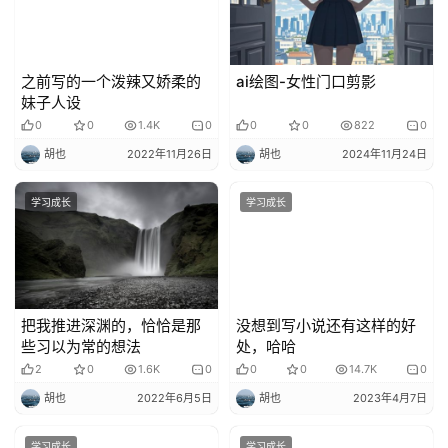
之前写的一个泼辣又娇柔的
ai绘图-女性门口剪影
妹子人设
0
0
1.4K
0
0
0
822
0
胡也
2022年11月26日
胡也
2024年11月24日
学习成长
学习成长
把我推进深渊的，恰恰是那
没想到写小说还有这样的好
些习以为常的想法
处，哈哈
2
0
1.6K
0
0
0
14.7K
0
胡也
2022年6月5日
胡也
2023年4月7日
学习成长
学习成长