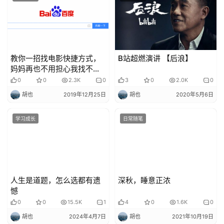
教你一招找电影快捷方式，
B站超燃演讲 【后浪】
妈妈再也不用担心我找不到
高清电影
0
0
2.3K
0
3
0
2.0K
0
胡也
2019年12月25日
胡也
2020年5月6日
学习成长
日常随笔
人生是道题，怎么选都有遗
深秋，睡意正浓
憾
0
0
15.5K
1
4
0
1.6K
0
胡也
2024年4月7日
胡也
2021年10月19日