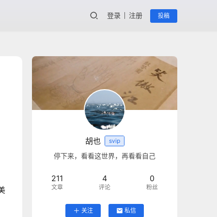
登录
注册
投稿
胡也
svip
停下来，看看这世界，再看看自己
211
4
0
文章
评论
粉丝
美
关注
私信