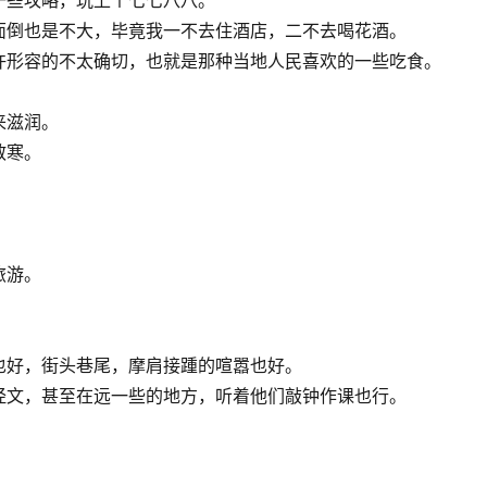
一些攻略，玩上个七七八八。
面倒也是不大，毕竟我一不去住酒店，二不去喝花酒。
许形容的不太确切，也就是那种当地人民喜欢的一些吃食。
来滋润。
散寒。
旅游。
也好，街头巷尾，摩肩接踵的喧嚣也好。
经文，甚至在远一些的地方，听着他们敲钟作课也行。