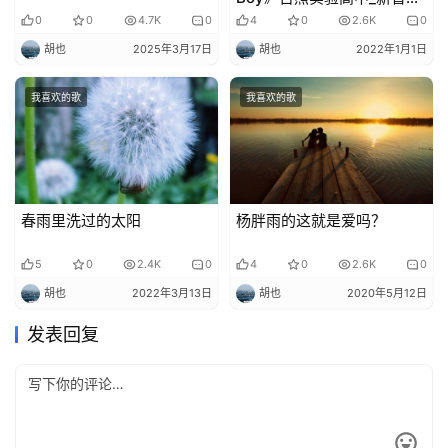
乐队唱的是青春洋溢
0
0
4.7K
0
4
0
2.6K
0
胡也
2025年3月17日
胡也
2022年1月1日
我喜欢的歌
我喜欢的歌
春雨里洗过的太阳
杨胖雨的这就是爱吗？
5
0
2.4K
0
4
0
2.6K
0
胡也
2022年3月13日
胡也
2020年5月12日
发表回复