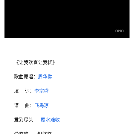
《让我欢喜让我忧》
歌曲原唱：
周华健
填    词：
李宗盛
谱    曲：
飞鸟凉
爱到尽头     
覆水难收