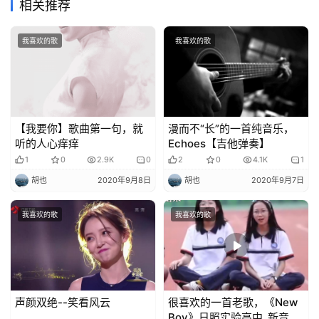
相关推荐
我喜欢的歌
我喜欢的歌
【我要你】歌曲第一句，就
漫而不“长”的一首纯音乐，
听的人心痒痒
Echoes【吉他弹奏】
1
0
2.9K
0
2
0
4.1K
1
胡也
2020年9月8日
胡也
2020年9月7日
我喜欢的歌
我喜欢的歌
声颜双绝--笑看风云
很喜欢的一首老歌，《New
Boy》日照实验高中_新音速